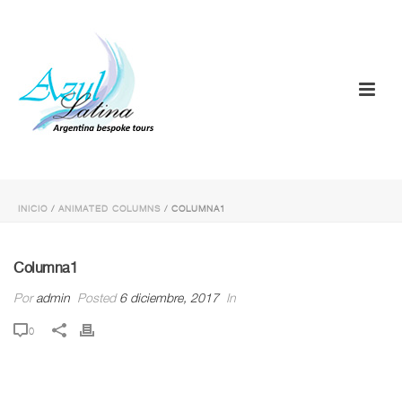
INICIO
/
ANIMATED COLUMNS
/ COLUMNA1
Columna1
Por
admin
Posted
6 diciembre, 2017
In
0